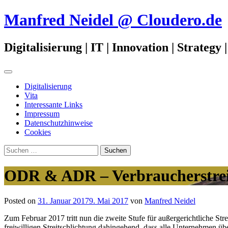
Zum
Manfred Neidel @ Cloudero.de
Inhalt
springen
Digitalisierung | IT | Innovation | Strateg
Primäres
Menü
Digitalisierung
Vita
Interessante Links
Impressum
Datenschutzhinweise
Cookies
Suchen
nach:
ODR & ADR – Verbraucherstreit
Posted on
31. Januar 2017
9. Mai 2017
von
Manfred Neidel
Zum Februar 2017 tritt nun die zweite Stufe für außergerichtliche St
freiwilligen Streitschlichtung dahingehend, dass alle Unternehmen üb