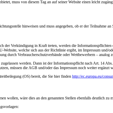
nbietet, muss von diesem Tag an auf seiner Website einen leicht zugäng
5
chtungsstelle hinweisen und muss angegeben, ob er der Teilnahme an Str
 der Verkündigung in Kraft treten, werden die Informationspflichten
EU-Website, welche sich aus der Richtlinie ergibt, im Impressum und
nung durch Verbraucherschutzverbände oder Wettbewerbern – analog zu 
len zugelassen werden. Dann ist der Informationspflicht nach Art. 14 A
 zu nutzen, müssen die AGB und/oder das Impressum noch weiter ergänzt 
reitbeilegung (OS) bereit, die Sie hier finden
http://ec.europa.eu/consu
nehmen wollen, wäre dies an den genannten Stellen ebenfalls deutlich zu 
ngsvorlagen: