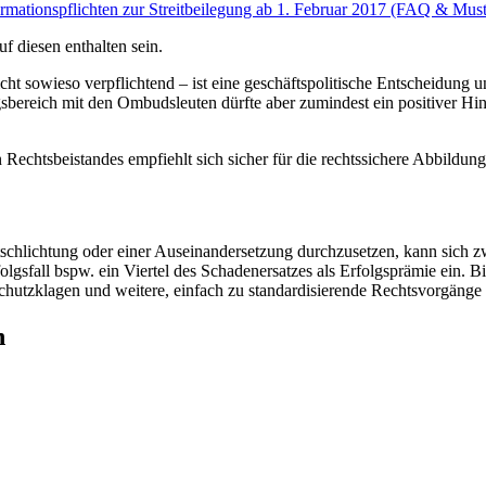
rmationspflichten zur Streitbeilegung ab 1. Februar 2017 (FAQ & Must
f diesen enthalten sein.
icht sowieso verpflichtend – ist eine geschäftspolitische Entscheidun
bereich mit den Ombudsleuten dürfte aber zumindest ein positiver Hinw
chtsbeistandes empfiehlt sich sicher für die rechtssichere Abbildung 
tschlichtung oder einer Auseinandersetzung durchzusetzen, kann sich 
olgsfall bspw. ein Viertel des Schadenersatzes als Erfolgsprämie ein. B
hutzklagen und weitere, einfach zu standardisierende Rechtsvorgänge 
n