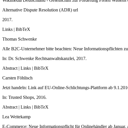
Wikimedia Deutschland - Gesellschaft zur Förderung Freien Wissens 
Alternative Dispute Resolution (ADR)
url
2017
.
Links
|
BibTeX
Thomas Schwenke
Alle B2C-Unternehmer bitte beachten: Neue Informationspflichten zu
In:
Dr. Schwenke Rechtsanwaltskanzlei,
2017
.
Abstract
|
Links
|
BibTeX
Carsten Föhlisch
Jetzt handeln: Link auf EU-Online-Schlichtungs-Plattform ab 9.1.201
In:
Trusted Shops,
2016
.
Abstract
|
Links
|
BibTeX
Lea Weitekamp
E-Commerce: Neue Informationspflicht für Onlinehändler ab Januar.