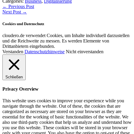
Categories:
Business
,
Digitalisierung
Beitragsnavigation
←
Previous Post
Next Post
→
Cookies und Datenschutz
cloudero.de verwendet Cookies, um Inhalte individuell darzustellen
und die Reichweite zu messen. Es werden Elemente von
Drittanbietern eingebunden.
Verstanden
Datenschutzhinweise
Nicht einverstanden
Schließen
Privacy Overview
This website uses cookies to improve your experience while you
navigate through the website. Out of these, the cookies that are
categorized as necessary are stored on your browser as they are
essential for the working of basic functionalities of the website. We
also use third-party cookies that help us analyze and understand how
you use this website. These cookies will be stored in your browser
only with your consent. You also have the option to opt-out of these