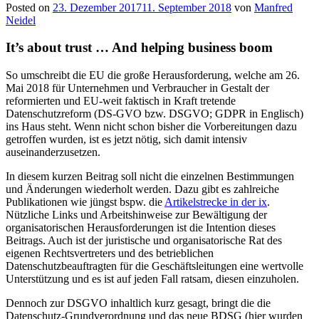
Posted on
23. Dezember 2017
11. September 2018
von
Manfred
Neidel
It’s about trust … And helping business boom
So umschreibt die EU die große Herausforderung, welche am 26.
Mai 2018 für Unternehmen und Verbraucher in Gestalt der
reformierten und EU-weit faktisch in Kraft tretende
Datenschutzreform (DS-GVO bzw. DSGVO; GDPR in Englisch)
ins Haus steht. Wenn nicht schon bisher die Vorbereitungen dazu
getroffen wurden, ist es jetzt nötig, sich damit intensiv
auseinanderzusetzen.
In diesem kurzen Beitrag soll nicht die einzelnen Bestimmungen
und Änderungen wiederholt werden. Dazu gibt es zahlreiche
Publikationen wie jüngst bspw. die
Artikelstrecke in der ix
.
Nützliche Links und Arbeitshinweise zur Bewältigung der
organisatorischen Herausforderungen ist die Intention dieses
Beitrags. Auch ist der juristische und organisatorische Rat des
eigenen Rechtsvertreters und des betrieblichen
Datenschutzbeauftragten für die Geschäftsleitungen eine wertvolle
Unterstützung und es ist auf jeden Fall ratsam, diesen einzuholen.
Dennoch zur DSGVO inhaltlich kurz gesagt, bringt die die
Datenschutz-Grundverordnung und das neue BDSG (hier wurden