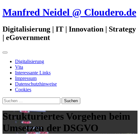
Zum
Manfred Neidel @ Cloudero.de
Inhalt
springen
Digitalisierung | IT | Innovation | Strategy
| eGovernment
Primäres
Menü
Digitalisierung
Vita
Interessante Links
Impressum
Datenschutzhinweise
Cookies
Suchen
nach:
Strukturiertes Vorgehen beim
Umsetzen der DSGVO