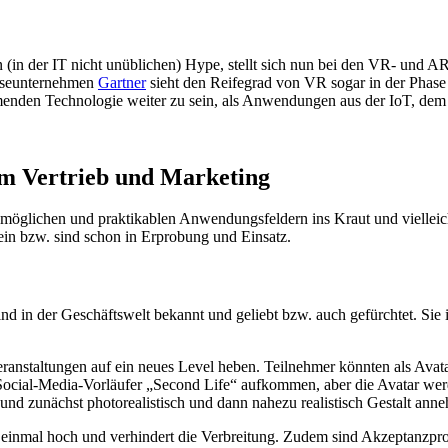
 (in der IT nicht unüblichen) Hype, stellt sich nun bei den VR- und
yseunternehmen
Gartner
sieht den Reifegrad von VR sogar in der Phase
enden Technologie weiter zu sein, als Anwendungen aus der IoT, de
im Vertrieb und Marketing
e möglichen und praktikablen Anwendungsfeldern ins Kraut und viellei
ein bzw. sind schon in Erprobung und Einsatz.
d in der Geschäftswelt bekannt und geliebt bzw. auch gefürchtet. Sie 
nstaltungen auf ein neues Level heben. Teilnehmer könnten als Avata
m Social-Media-Vorläufer „Second Life“ aufkommen, aber die Avatar w
nd zunächst photorealistisch und dann nahezu realistisch Gestalt ann
st einmal hoch und verhindert die Verbreitung. Zudem sind Akzeptanzpro