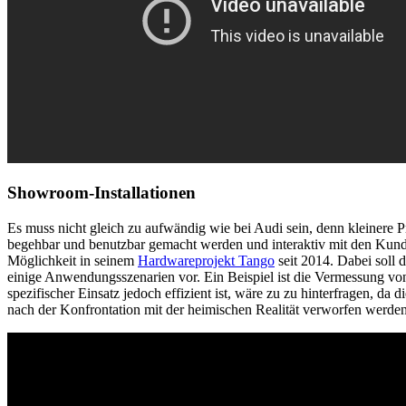
Showroom-Installationen
Es muss nicht gleich zu aufwändig wie bei Audi sein, denn kleinere 
begehbar und benutzbar gemacht werden und interaktiv mit den Kunde
Möglichkeit in seinem
Hardwareprojekt Tango
seit 2014. Dabei soll 
einige Anwendungsszenarien vor. Ein Beispiel ist die Vermessung vo
spezifischer Einsatz jedoch effizient ist, wäre zu zu hinterfragen, 
nach der Konfrontation mit der heimischen Realität verworfen werden