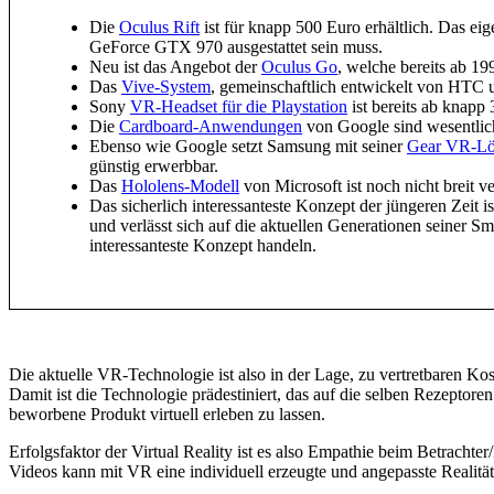
Die
Oculus Rift
ist für knapp 500 Euro erhältlich. Das ei
GeForce GTX 970 ausgestattet sein muss.
Neu ist das Angebot der
Oculus Go
, welche bereits ab 19
Das
Vive-System
, gemeinschaftlich entwickelt von HTC u
Sony
VR-Headset für die Playstation
ist bereits ab knapp 
Die
Cardboard-Anwendungen
von Google sind wesentlich
Ebenso wie Google setzt Samsung mit seiner
Gear VR-L
günstig erwerbbar.
Das
Hololens-Modell
von Microsoft ist noch nicht breit v
Das sicherlich interessanteste Konzept der jüngeren Zeit 
und verlässt sich auf die aktuellen Generationen seiner S
interessanteste Konzept handeln.
Die aktuelle VR-Technologie ist also in der Lage, zu vertretbaren Ko
Damit ist die Technologie prädestiniert, das auf die selben Rezept
beworbene Produkt virtuell erleben zu lassen.
Erfolgsfaktor der Virtual Reality ist es also Empathie beim Betrach
Videos kann mit VR eine individuell erzeugte und angepasste Realitä