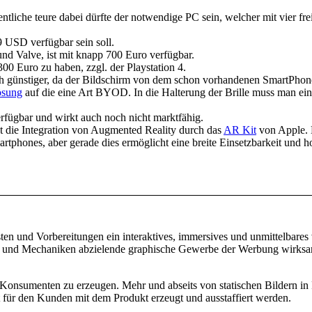
gentliche teure dabei dürfte der notwendige PC sein, welcher mit vier f
9 USD verfügbar sein soll.
nd Valve, ist mit knapp 700 Euro verfügbar.
300 Euro zu haben, zzgl. der Playstation 4.
 günstiger, da der Bildschirm von dem schon vorhandenen SmartPhone g
ösung
auf die eine Art BYOD. In die Halterung der Brille muss man ei
erfügbar und wirkt auch noch nicht marktfähig.
ist die Integration von Augmented Reality durch das
AR Kit
von Apple. D
martphones, aber gerade dies ermöglicht eine breite Einsetzbarkeit und 
sten und Vorbereitungen ein interaktives, immersives und unmittelbare
oren und Mechaniken abzielende graphische Gewerbe der Werbung wirks
ter/Konsumenten zu erzeugen. Mehr und abseits von statischen Bildern
t für den Kunden mit dem Produkt erzeugt und ausstaffiert werden.