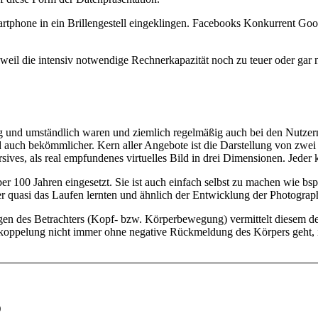
rtphone in ein Brillengestell eingeklingen. Facebooks Konkurrent Goo
eil die intensiv notwendige Rechnerkapazität noch zu teuer oder gar no
g und umständlich waren und ziemlich regelmäßig auch bei den Nutze
und auch bekömmlicher. Kern aller Angebote ist die Darstellung von zwe
ves, als real empfundenes virtuelles Bild in drei Dimensionen. Jeder 
er 100 Jahren eingesetzt. Sie ist auch einfach selbst zu machen wie b
der quasi das Laufen lernten und ähnlich der Entwicklung der Photograp
n des Betrachters (Kopf- bzw. Körperbewegung) vermittelt diesem den 
ppelung nicht immer ohne negative Rückmeldung des Körpers geht, ist
)