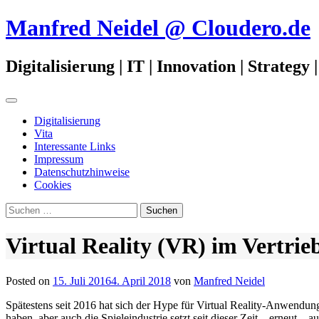
Zum
Manfred Neidel @ Cloudero.de
Inhalt
springen
Digitalisierung | IT | Innovation | Strateg
Primäres
Menü
Digitalisierung
Vita
Interessante Links
Impressum
Datenschutzhinweise
Cookies
Suchen
nach:
Virtual Reality (VR) im Vertri
Posted on
15. Juli 2016
4. April 2018
von
Manfred Neidel
Spätestens seit 2016 hat sich der Hype für Virtual Reality-Anwendung
haben, aber auch die Spieleindustrie setzt seit dieser Zeit – erneut – 