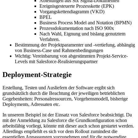
Ableitungen aus Six Sigma-Dokumenten
Ereignisgesteuerte Prozesskette (EPK)
Vorgangskettendiagramm (VKD)
BPEL
Business Process Model and Notation (BPMN)
Prozessdokumentation nach ISO 900x
Nach Wahl, Eignung und bislang genutztem
Verfahren.
Bestimmung der Projektparamenter und -vertiefung, abhängig
von Business-Case und Rahmenbedingungen
Wichtig: Vereinbarung von abgestimmten Projekt-Service-
Levels mit Salesforce-Realisierungspartner
Deployment-Strategie
Erstellung, Testen und Ausliefern der Software ergibt sich
grundsätzlich durch die Beachtung der jeweiligen betrieblichen
Gegebenheiten: Personalressourcen, Vorgehensmodell, bisherige
Deployments, Adressaten etc.
In unserem Beispiel ist der Einsatz von Salesforce beabsichtigt. Da
mit der Anmeldung zu Salesforce die Grundkonfiguration schon
arbeitsfähig vorliegt, könnte mit dieser auch schon gestartet werden.
Allerdings empfiehlt es sich vor dem Rollout zumindest die
essentiellen Anpassungen vorzunehmen und für die notwendige