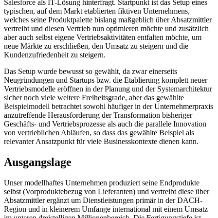
Salesforce als IT-Lösung hinterfragt. Startpunkt ist das Setup eines
typischen, auf dem Markt etablierten fiktiven Unternehmens,
welches seine Produktpalette bislang maßgeblich über Absatzmittler
vertreibt und diesen Vertrieb nun optimieren möchte und zusätzlich
aber auch selbst eigene Vertriebsaktivitäten entfalten möchte, um
neue Märkte zu erschließen, den Umsatz zu steigern und die
Kundenzufriedenheit zu steigern.
Das Setup wurde bewusst so gewählt, da zwar einerseits
Neugründungen und Startups bzw. die Etablierung komplett neuer
Vertriebsmodelle eröffnen in der Planung und der Systemarchitektur
sicher noch viele weitere Freiheitsgrade, aber das gewählte
Beispielmodell betrachtet sowohl häufiger in der Unternehmerpraxis
anzutreffende Herausforderung der Transformation bisheriger
Geschäfts- und Vertriebsprozesse als auch die parallele Innovation
von vertrieblichen Abläufen, so dass das gewählte Beispiel als
relevanter Ansatzpunkt für viele Businesskontexte dienen kann.
Ausgangslage
Unser modellhaftes Unternehmen produziert seine Endprodukte
selbst (Vorproduktebezug von Lieferanten) und vertreibt diese über
Absatzmittler ergänzt um Dienstleistungen primär in der DACH-
Region und in kleinerem Umfange international mit einem Umsatz
im unteren dreistelligen Millionenbereich. Die Fertigungstiefe ist