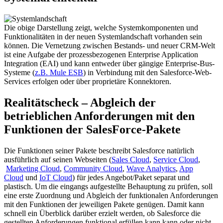
Die obige Darstellung zeigt, welche Systemkomponenten und
Funktionalitäten in der neuen Systemlandschaft vorhanden sein
können. Die Vernetzung zwischen Bestands- und neuer CRM-Welt
ist eine Aufgabe der prozessbezogenen Enterprise Application
Integration (EAI) und kann entweder über gängige Enterprise-Bus-
Systeme (
z.B. Mule ESB
) in Verbindung mit den Salesforce-Web-
Services erfolgen oder über proprietäre Konnektoren.
Realitätscheck – Abgleich der
betrieblichen Anforderungen mit den
Funktionen der SalesForce-Pakete
Die Funktionen seiner Pakete beschreibt Salesforce natürlich
ausführlich auf seinen Webseiten (
Sales Cloud
,
Service Cloud
,
Marketing Cloud
,
Community Cloud
,
Wave Analytics
,
App
Cloud
und
IoT Cloud
) für jedes Angebot/Paket separat und
plastisch. Um die eingangs aufgestellte Behauptung zu prüfen, soll
eine erste Zuordnung und Abgleich der funktionalen Anforderungen
mit den Funktionen der jeweiligen Pakete genügen. Damit kann
schnell ein Überblick darüber erzielt werden, ob Salesforce die
gestellten Anforderungen funktional erfüllen kann kann oder nicht.