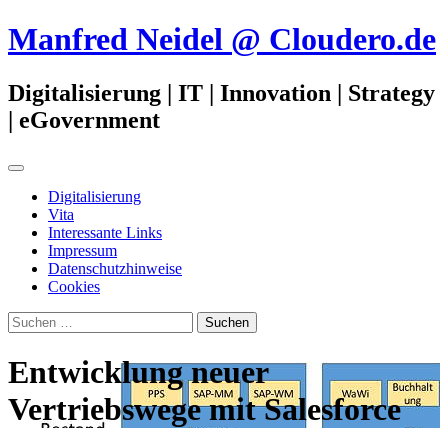
Zum
Manfred Neidel @ Cloudero.de
Inhalt
springen
Digitalisierung | IT | Innovation | Strategy
| eGovernment
Primäres
Menü
Digitalisierung
Vita
Interessante Links
Impressum
Datenschutzhinweise
Cookies
Suchen
nach:
Entwicklung neuer
Vertriebswege mit Salesforce