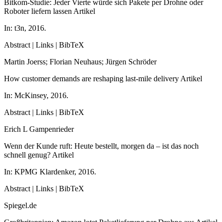
Bitkom-Studie: Jeder Vierte würde sich Pakete per Drohne oder
Roboter liefern lassen
Artikel
In:
t3n,
2016
.
Abstract
|
Links
|
BibTeX
Martin Joerss; Florian Neuhaus; Jürgen Schröder
How customer demands are reshaping last-mile delivery
Artikel
In:
McKinsey,
2016
.
Abstract
|
Links
|
BibTeX
Erich L Gampenrieder
Wenn der Kunde ruft: Heute bestellt, morgen da – ist das noch
schnell genug?
Artikel
In:
KPMG Klardenker,
2016
.
Abstract
|
Links
|
BibTeX
Spiegel.de