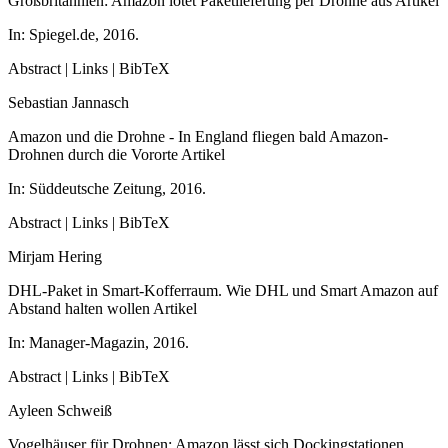
Großbritannien: Amazon lotet Paketlieferung per Drohne aus
Artikel
In:
Spiegel.de,
2016
.
Abstract
|
Links
|
BibTeX
Sebastian Jannasch
Amazon und die Drohne - In England fliegen bald Amazon-
Drohnen durch die Vororte
Artikel
In:
Süddeutsche Zeitung,
2016
.
Abstract
|
Links
|
BibTeX
Mirjam Hering
DHL-Paket in Smart-Kofferraum. Wie DHL und Smart Amazon auf
Abstand halten wollen
Artikel
In:
Manager-Magazin,
2016
.
Abstract
|
Links
|
BibTeX
Ayleen Schweiß
Vogelhäuser für Drohnen: Amazon lässt sich Dockingstationen