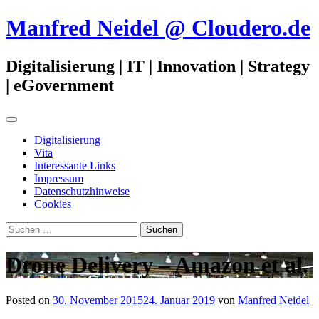
Zum
Manfred Neidel @ Cloudero.de
Inhalt
springen
Digitalisierung | IT | Innovation | Strategy
| eGovernment
Primäres
Menü
Digitalisierung
Vita
Interessante Links
Impressum
Datenschutzhinweise
Cookies
Suchen
nach:
Drone Delivery – Amazon et al.
Posted on
30. November 2015
24. Januar 2019
von
Manfred Neidel