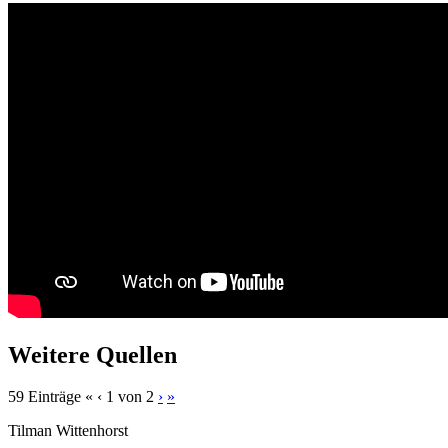
Weitere Quellen
59 Einträge
«
‹
1 von 2
›
»
Tilman Wittenhorst