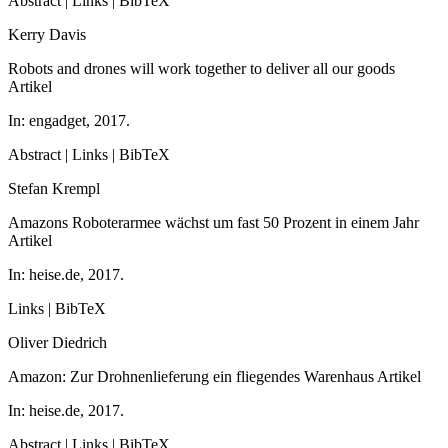
Abstract
|
Links
|
BibTeX
Kerry Davis
Robots and drones will work together to deliver all our goods
Artikel
In:
engadget,
2017
.
Abstract
|
Links
|
BibTeX
Stefan Krempl
Amazons Roboterarmee wächst um fast 50 Prozent in einem Jahr
Artikel
In:
heise.de,
2017
.
Links
|
BibTeX
Oliver Diedrich
Amazon: Zur Drohnenlieferung ein fliegendes Warenhaus
Artikel
In:
heise.de,
2017
.
Abstract
|
Links
|
BibTeX