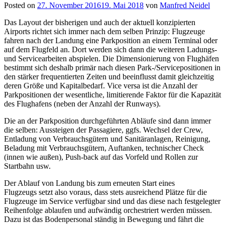
Posted on
27. November 2016
19. Mai 2018
von
Manfred Neidel
Das Layout der bisherigen und auch der aktuell konzipierten
Airports richtet sich immer nach dem selben Prinzip: Flugzeuge
fahren nach der Landung eine Parkposition an einem Terminal oder
auf dem Flugfeld an. Dort werden sich dann die weiteren Ladungs-
und Servicearbeiten abspielen. Die Dimensionierung von Flughäfen
bestimmt sich deshalb primär nach diesen Park-/Servicepositionen in
den stärker frequentierten Zeiten und beeinflusst damit gleichzeitig
deren Größe und Kapitalbedarf. Vice versa ist die Anzahl der
Parkpositionen der wesentliche, limitierende Faktor für die Kapazität
des Flughafens (neben der Anzahl der Runways).
Die an der Parkposition durchgeführten Abläufe sind dann immer
die selben: Aussteigen der Passagiere, ggfs. Wechsel der Crew,
Entladung von Verbrauchsgütern und Sanitäranlagen, Reinigung,
Beladung mit Verbrauchsgütern, Auftanken, technischer Check
(innen wie außen), Push-back auf das Vorfeld und Rollen zur
Startbahn usw.
Der Ablauf von Landung bis zum erneuten Start eines
Flugzeugs setzt also voraus, dass stets ausreichend Plätze für die
Flugzeuge im Service verfügbar sind und das diese nach festgelegter
Reihenfolge ablaufen und aufwändig orchestriert werden müssen.
Dazu ist das Bodenpersonal ständig in Bewegung und fährt die