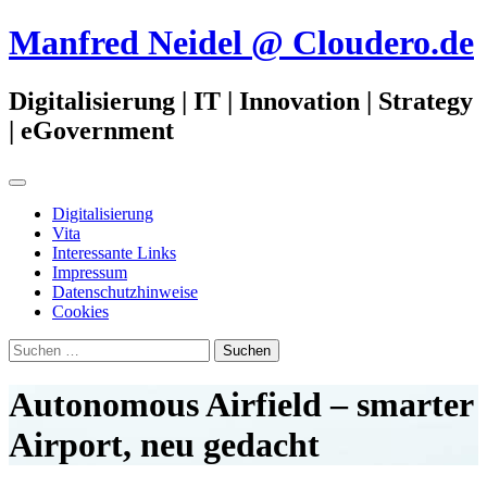
Zum
Manfred Neidel @ Cloudero.de
Inhalt
springen
Digitalisierung | IT | Innovation | Strategy
| eGovernment
Primäres
Menü
Digitalisierung
Vita
Interessante Links
Impressum
Datenschutzhinweise
Cookies
Suchen
nach:
Autonomous Airfield – smarter
Airport, neu gedacht