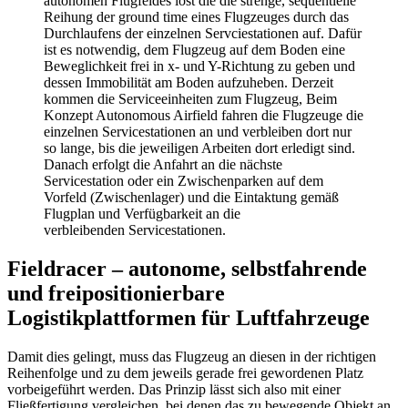
autonomen Flugfeldes löst die die strenge, sequentielle
Reihung der ground time eines Flugzeuges durch das
Durchlaufens der einzelnen Servciestationen auf. Dafür
ist es notwendig, dem Flugzeug auf dem Boden eine
Beweglichkeit frei in x- und Y-Richtung zu geben und
dessen Immobilität am Boden aufzuheben. Derzeit
kommen die Serviceeinheiten zum Flugzeug, Beim
Konzept Autonomous Airfield fahren die Flugzeuge die
einzelnen Servicestationen an und verbleiben dort nur
so lange, bis die jeweiligen Arbeiten dort erledigt sind.
Danach erfolgt die Anfahrt an die nächste
Servicestation oder ein Zwischenparken auf dem
Vorfeld (Zwischenlager) und die Eintaktung gemäß
Flugplan und Verfügbarkeit an die
verbleibenden Servicestationen.
Fieldracer – autonome, selbstfahrende
und freipositionierbare
Logistikplattformen für Luftfahrzeuge
Damit dies gelingt, muss das Flugzeug an diesen in der richtigen
Reihenfolge und zu dem jeweils gerade frei gewordenen Platz
vorbeigeführt werden. Das Prinzip lässt sich also mit einer
Fließfertigung vergleichen, bei denen das zu bewegende Objekt an