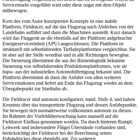
Serviceinseln vorgeführt wird oder diese sogar mit dem Objekt
mitbewegen.
Kern des vom Autor konzipierten Konzepts ist eine stabile
Plattform, Fieldracer, auf die das Flugzeug nach Abdrehen von der
Landebahn auffährt und dann die Maschinen ausstellt. Kurz danach
wird das Fluggerät an die ebenfalls auf der Plattform aufgebrachte
Energieserviceeinheit (APU) angeschlossen. Die Plattform ist
strukturell mit selbstfahrenden Tiefladeplattformen vergleichbar. Sie
ist aber auf der Stelle wendbar und in alle Richtungen bewegbar.
Die Steuerung übernimmt die aus der Binnenlogistik bekannte
Steuerung von selbstfahrenden Produktionsplattformen, wie sie
bspw. aus der industriellen Automobilfertigung bekannt sind. Die
Plattform übernimmt ab dann die Anfahrt von allen weiteren
Servicestationen und liefert am Ende das Flugzeug wieder an dem
Übergabepunkt zur Startbahn ab.
Die Fieldracer sind autonom konfiguriert, mind. Stufe 4, und haben
Kenntnis über das transportierte Flugzeug und dessen Anfahrpunkte.
Sie bewegen sich normalerweise vollkommen autonom zu diesen.
Im Rahmen der Vorfeldüberwachung kann manuell auf die
Fieldracer Einfluss genommen werden. Da durch hinteren Rumpf,
Leitwerk und insbesondere Flügel Überstände vorhanden sind,
berücksichtigt der Fieldracer bei der Berechnung seines
Fußabdruckes diese ebenfalls mit. Zur weiteren