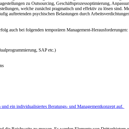
agestellungen zu Outsourcing, Geschäftsprozessoptimierung, Anpassun
stellungen, welche zunächst pragmatisch und effektiv zu lösen sind. M
ufig auftretenden psychischen Belastungen durch Arbeitsverdichtungen
n Erfolg auch bei folgenden temporären Management-Herausforderungen:
idualprogrammierung, SAP etc.)
ns
und ein individualisiertes Beratungs- und Managementkonzept auf.
 und die Reichweite zu messen. Es werden Elemente von Drittanbietern 