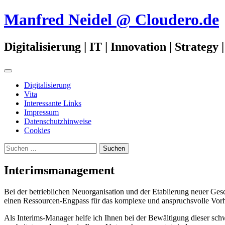
Zum
Manfred Neidel @ Cloudero.de
Inhalt
springen
Digitalisierung | IT | Innovation | Strateg
Primäres
Menü
Digitalisierung
Vita
Interessante Links
Impressum
Datenschutzhinweise
Cookies
Suchen
nach:
Interimsmanagement
Bei der betrieblichen Neuorganisation und der Etablierung neuer Gesch
einen Ressourcen-Engpass für das komplexe und anspruchsvolle Vorh
Als Interims-Manager helfe ich Ihnen bei der Bewältigung dieser sc